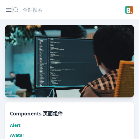
搜索
Open sidebar
Open 
UIBak官网
Components 页面组件
📚 基于TailwindCss的 Web UI 组件库，用
Alert
于任何你的下一个项目～
👋 平台包括 300+网页模板，200+ 网页组件库，覆盖管
Avatar